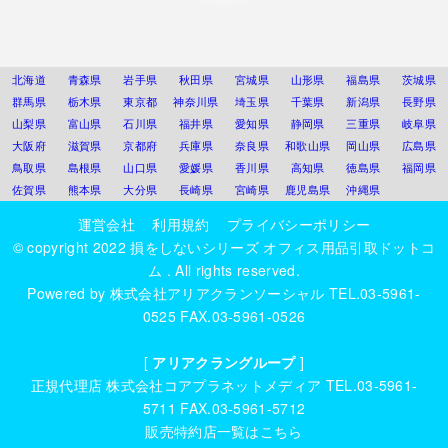
北海道
青森県
岩手県
秋田県
宮城県
山形県
福島県
茨城県
群馬県
栃木県
東京都
神奈川県
埼玉県
千葉県
新潟県
長野県
山梨県
富山県
石川県
福井県
愛知県
静岡県
三重県
岐阜県
大阪府
滋賀県
京都府
兵庫県
奈良県
和歌山県
岡山県
広島県
鳥取県
島根県
山口県
愛媛県
香川県
高知県
徳島県
福岡県
佐賀県
熊本県
大分県
長崎県
宮崎県
鹿児島県
沖縄県
運営会社
利用規約
プライバシーポリシー
© copyright 2022
損をしないシリーズ オフィス用品引取ドットコ
ム
. All rights reserved.
Powered by
株式会社アリアクランソーシャル
TEL.03-5961-
0525 FAX.03-5961-0526
[
アリアクラングループ
]
正規代理店
株式会社コアプラネットメディア
TEL.03-5961-
5711 FAX.03-5961-5712
販売特約店一覧はこちら