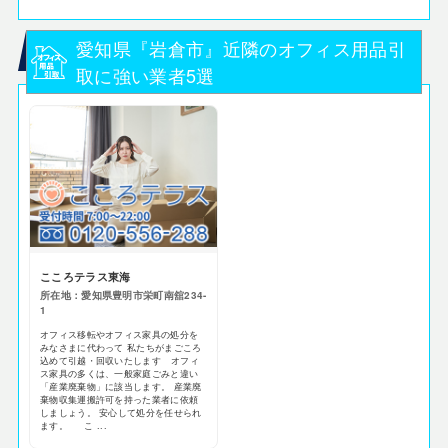
愛知県『岩倉市』近隣のオフィス用品引
取に強い業者5選
こころテラス東海
所在地：愛知県豊明市栄町南舘234-
1
オフィス移転やオフィス家具の処分を
みなさまに代わって 私たちがまごころ
込めて引越・回収いたします オフィ
ス家具の多くは、一般家庭ごみと違い
「産業廃棄物」に該当します。 産業廃
棄物収集運搬許可を持った業者に依頼
しましょう。 安心して処分を任せられ
ます。 こ ...