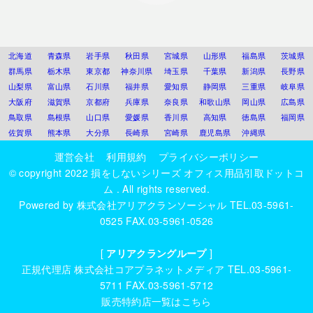
北海道
青森県
岩手県
秋田県
宮城県
山形県
福島県
茨城県
群馬県
栃木県
東京都
神奈川県
埼玉県
千葉県
新潟県
長野県
山梨県
富山県
石川県
福井県
愛知県
静岡県
三重県
岐阜県
大阪府
滋賀県
京都府
兵庫県
奈良県
和歌山県
岡山県
広島県
鳥取県
島根県
山口県
愛媛県
香川県
高知県
徳島県
福岡県
佐賀県
熊本県
大分県
長崎県
宮崎県
鹿児島県
沖縄県
運営会社
利用規約
プライバシーポリシー
© copyright 2022
損をしないシリーズ オフィス用品引取ドットコ
ム
. All rights reserved.
Powered by
株式会社アリアクランソーシャル
TEL.03-5961-
0525 FAX.03-5961-0526
[
アリアクラングループ
]
正規代理店
株式会社コアプラネットメディア
TEL.03-5961-
5711 FAX.03-5961-5712
販売特約店一覧はこちら