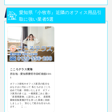
愛知県『小牧市』近隣のオフィス用品引
取に強い業者5選
こころテラス東海
所在地：愛知県豊明市栄町南舘234-
1
オフィス移転やオフィス家具の処分を
みなさまに代わって 私たちがまごころ
込めて引越・回収いたします オフィ
ス家具の多くは、一般家庭ごみと違い
「産業廃棄物」に該当します。 産業廃
棄物収集運搬許可を持った業者に依頼
しましょう。 安心して処分を任せられ
ます。 こ ...