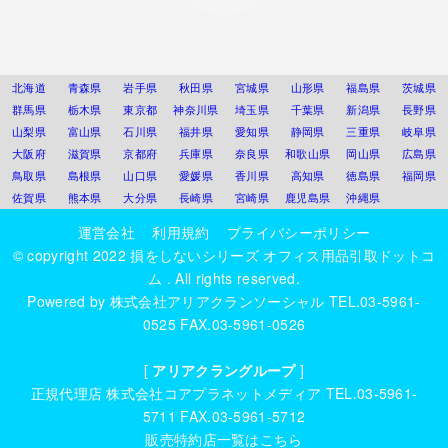
北海道
青森県
岩手県
秋田県
宮城県
山形県
福島県
茨城県
群馬県
栃木県
東京都
神奈川県
埼玉県
千葉県
新潟県
長野県
山梨県
富山県
石川県
福井県
愛知県
静岡県
三重県
岐阜県
大阪府
滋賀県
京都府
兵庫県
奈良県
和歌山県
岡山県
広島県
鳥取県
島根県
山口県
愛媛県
香川県
高知県
徳島県
福岡県
佐賀県
熊本県
大分県
長崎県
宮崎県
鹿児島県
沖縄県
運営会社
利用規約
プライバシーポリシー
© copyright 2022
損をしないシリーズ オフィス用品引取ドットコ
ム
. All rights reserved.
Powered by
株式会社アリアクランソーシャル
TEL.03-5961-
0525 FAX.03-5961-0526
[
アリアクラングループ
]
正規代理店
株式会社コアプラネットメディア
TEL.03-5961-
5711 FAX.03-5961-5712
販売特約店一覧はこちら