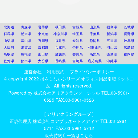
北海道
青森県
岩手県
秋田県
宮城県
山形県
福島県
茨城県
群馬県
栃木県
東京都
神奈川県
埼玉県
千葉県
新潟県
長野県
山梨県
富山県
石川県
福井県
愛知県
静岡県
三重県
岐阜県
大阪府
滋賀県
京都府
兵庫県
奈良県
和歌山県
岡山県
広島県
鳥取県
島根県
山口県
愛媛県
香川県
高知県
徳島県
福岡県
佐賀県
熊本県
大分県
長崎県
宮崎県
鹿児島県
沖縄県
運営会社
利用規約
プライバシーポリシー
© copyright 2022
損をしないシリーズ オフィス用品引取ドットコ
ム
. All rights reserved.
Powered by
株式会社アリアクランソーシャル
TEL.03-5961-
0525 FAX.03-5961-0526
[
アリアクラングループ
]
正規代理店
株式会社コアプラネットメディア
TEL.03-5961-
5711 FAX.03-5961-5712
販売特約店一覧はこちら