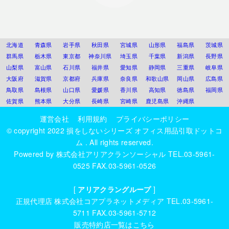
北海道
青森県
岩手県
秋田県
宮城県
山形県
福島県
茨城県
群馬県
栃木県
東京都
神奈川県
埼玉県
千葉県
新潟県
長野県
山梨県
富山県
石川県
福井県
愛知県
静岡県
三重県
岐阜県
大阪府
滋賀県
京都府
兵庫県
奈良県
和歌山県
岡山県
広島県
鳥取県
島根県
山口県
愛媛県
香川県
高知県
徳島県
福岡県
佐賀県
熊本県
大分県
長崎県
宮崎県
鹿児島県
沖縄県
運営会社
利用規約
プライバシーポリシー
© copyright 2022
損をしないシリーズ オフィス用品引取ドットコ
ム
. All rights reserved.
Powered by
株式会社アリアクランソーシャル
TEL.03-5961-
0525 FAX.03-5961-0526
[
アリアクラングループ
]
正規代理店
株式会社コアプラネットメディア
TEL.03-5961-
5711 FAX.03-5961-5712
販売特約店一覧はこちら