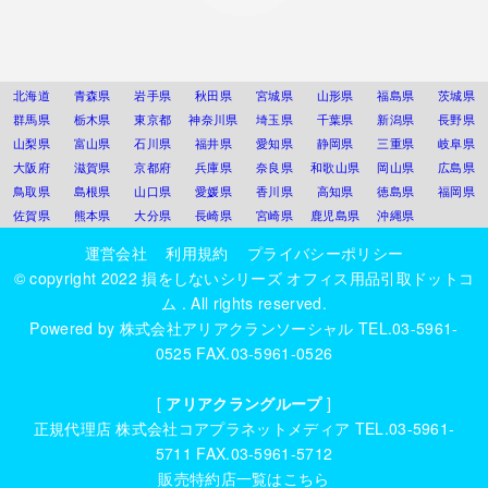
北海道
青森県
岩手県
秋田県
宮城県
山形県
福島県
茨城県
群馬県
栃木県
東京都
神奈川県
埼玉県
千葉県
新潟県
長野県
山梨県
富山県
石川県
福井県
愛知県
静岡県
三重県
岐阜県
大阪府
滋賀県
京都府
兵庫県
奈良県
和歌山県
岡山県
広島県
鳥取県
島根県
山口県
愛媛県
香川県
高知県
徳島県
福岡県
佐賀県
熊本県
大分県
長崎県
宮崎県
鹿児島県
沖縄県
運営会社
利用規約
プライバシーポリシー
© copyright 2022
損をしないシリーズ オフィス用品引取ドットコ
ム
. All rights reserved.
Powered by
株式会社アリアクランソーシャル
TEL.03-5961-
0525 FAX.03-5961-0526
[
アリアクラングループ
]
正規代理店
株式会社コアプラネットメディア
TEL.03-5961-
5711 FAX.03-5961-5712
販売特約店一覧はこちら