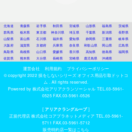
北海道
青森県
岩手県
秋田県
宮城県
山形県
福島県
茨城県
群馬県
栃木県
東京都
神奈川県
埼玉県
千葉県
新潟県
長野県
山梨県
富山県
石川県
福井県
愛知県
静岡県
三重県
岐阜県
大阪府
滋賀県
京都府
兵庫県
奈良県
和歌山県
岡山県
広島県
鳥取県
島根県
山口県
愛媛県
香川県
高知県
徳島県
福岡県
佐賀県
熊本県
大分県
長崎県
宮崎県
鹿児島県
沖縄県
運営会社
利用規約
プライバシーポリシー
© copyright 2022
損をしないシリーズ オフィス用品引取ドットコ
ム
. All rights reserved.
Powered by
株式会社アリアクランソーシャル
TEL.03-5961-
0525 FAX.03-5961-0526
[
アリアクラングループ
]
正規代理店
株式会社コアプラネットメディア
TEL.03-5961-
5711 FAX.03-5961-5712
販売特約店一覧はこちら