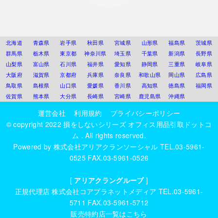
北海道
青森県
岩手県
秋田県
宮城県
山形県
福島県
茨城県
群馬県
栃木県
東京都
神奈川県
埼玉県
千葉県
新潟県
長野県
山梨県
富山県
石川県
福井県
愛知県
静岡県
三重県
岐阜県
大阪府
滋賀県
京都府
兵庫県
奈良県
和歌山県
岡山県
広島県
鳥取県
島根県
山口県
愛媛県
香川県
高知県
徳島県
福岡県
佐賀県
熊本県
大分県
長崎県
宮崎県
鹿児島県
沖縄県
運営会社
利用規約
プライバシーポリシー
© copyright 2022
損をしないシリーズ オフィス用品引取ドットコ
ム
. All rights reserved.
Powered by
株式会社アリアクランソーシャル
TEL.03-5961-
0525 FAX.03-5961-0526
[
アリアクラングループ
]
正規代理店
株式会社コアプラネットメディア
TEL.03-5961-
5711 FAX.03-5961-5712
販売特約店一覧はこちら