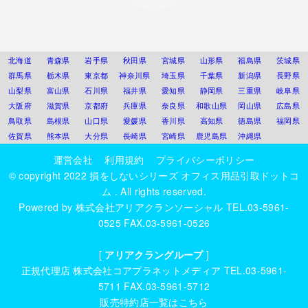
北海道
青森県
岩手県
秋田県
宮城県
山形県
福島県
茨城県
群馬県
栃木県
東京都
神奈川県
埼玉県
千葉県
新潟県
長野県
山梨県
富山県
石川県
福井県
愛知県
静岡県
三重県
岐阜県
大阪府
滋賀県
京都府
兵庫県
奈良県
和歌山県
岡山県
広島県
鳥取県
島根県
山口県
愛媛県
香川県
高知県
徳島県
福岡県
佐賀県
熊本県
大分県
長崎県
宮崎県
鹿児島県
沖縄県
運営会社
利用規約
プライバシーポリシー
© copyright 2022
損をしないシリーズ オフィス用品引取ドットコ
ム
. All rights reserved.
Powered by
株式会社アリアクランソーシャル
TEL.03-5961-
0525 FAX.03-5961-0526
[
アリアクラングループ
]
正規代理店
株式会社コアプラネットメディア
TEL.03-5961-
5711 FAX.03-5961-5712
販売特約店一覧はこちら