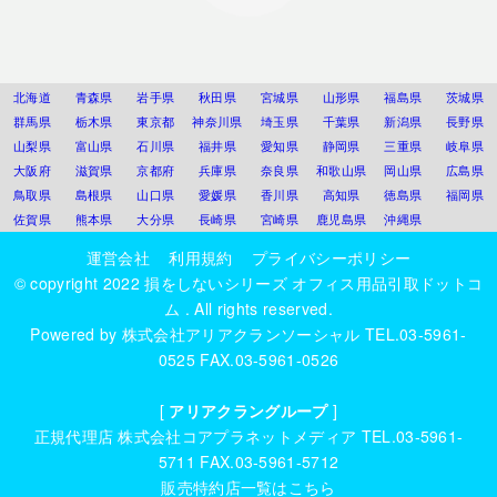
北海道
青森県
岩手県
秋田県
宮城県
山形県
福島県
茨城県
群馬県
栃木県
東京都
神奈川県
埼玉県
千葉県
新潟県
長野県
山梨県
富山県
石川県
福井県
愛知県
静岡県
三重県
岐阜県
大阪府
滋賀県
京都府
兵庫県
奈良県
和歌山県
岡山県
広島県
鳥取県
島根県
山口県
愛媛県
香川県
高知県
徳島県
福岡県
佐賀県
熊本県
大分県
長崎県
宮崎県
鹿児島県
沖縄県
運営会社
利用規約
プライバシーポリシー
© copyright 2022
損をしないシリーズ オフィス用品引取ドットコ
ム
. All rights reserved.
Powered by
株式会社アリアクランソーシャル
TEL.03-5961-
0525 FAX.03-5961-0526
[
アリアクラングループ
]
正規代理店
株式会社コアプラネットメディア
TEL.03-5961-
5711 FAX.03-5961-5712
販売特約店一覧はこちら