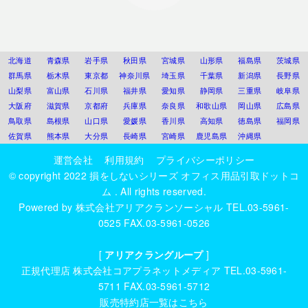
北海道
青森県
岩手県
秋田県
宮城県
山形県
福島県
茨城県
群馬県
栃木県
東京都
神奈川県
埼玉県
千葉県
新潟県
長野県
山梨県
富山県
石川県
福井県
愛知県
静岡県
三重県
岐阜県
大阪府
滋賀県
京都府
兵庫県
奈良県
和歌山県
岡山県
広島県
鳥取県
島根県
山口県
愛媛県
香川県
高知県
徳島県
福岡県
佐賀県
熊本県
大分県
長崎県
宮崎県
鹿児島県
沖縄県
運営会社
利用規約
プライバシーポリシー
© copyright 2022
損をしないシリーズ オフィス用品引取ドットコ
ム
. All rights reserved.
Powered by
株式会社アリアクランソーシャル
TEL.03-5961-
0525 FAX.03-5961-0526
[
アリアクラングループ
]
正規代理店
株式会社コアプラネットメディア
TEL.03-5961-
5711 FAX.03-5961-5712
販売特約店一覧はこちら