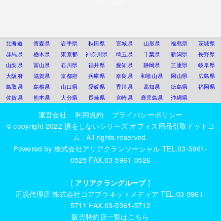
北海道
青森県
岩手県
秋田県
宮城県
山形県
福島県
茨城県
群馬県
栃木県
東京都
神奈川県
埼玉県
千葉県
新潟県
長野県
山梨県
富山県
石川県
福井県
愛知県
静岡県
三重県
岐阜県
大阪府
滋賀県
京都府
兵庫県
奈良県
和歌山県
岡山県
広島県
鳥取県
島根県
山口県
愛媛県
香川県
高知県
徳島県
福岡県
佐賀県
熊本県
大分県
長崎県
宮崎県
鹿児島県
沖縄県
運営会社
利用規約
プライバシーポリシー
© copyright 2022
損をしないシリーズ オフィス用品引取ドットコ
ム
. All rights reserved.
Powered by
株式会社アリアクランソーシャル
TEL.03-5961-
0525 FAX.03-5961-0526
[
アリアクラングループ
]
正規代理店
株式会社コアプラネットメディア
TEL.03-5961-
5711 FAX.03-5961-5712
販売特約店一覧はこちら