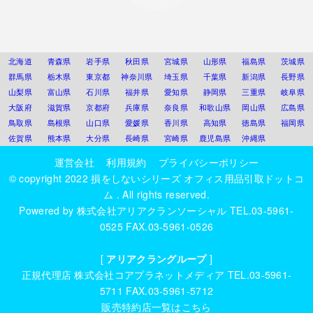
北海道
青森県
岩手県
秋田県
宮城県
山形県
福島県
茨城県
群馬県
栃木県
東京都
神奈川県
埼玉県
千葉県
新潟県
長野県
山梨県
富山県
石川県
福井県
愛知県
静岡県
三重県
岐阜県
大阪府
滋賀県
京都府
兵庫県
奈良県
和歌山県
岡山県
広島県
鳥取県
島根県
山口県
愛媛県
香川県
高知県
徳島県
福岡県
佐賀県
熊本県
大分県
長崎県
宮崎県
鹿児島県
沖縄県
運営会社
利用規約
プライバシーポリシー
© copyright 2022
損をしないシリーズ オフィス用品引取ドットコ
ム
. All rights reserved.
Powered by
株式会社アリアクランソーシャル
TEL.03-5961-
0525 FAX.03-5961-0526
[
アリアクラングループ
]
正規代理店
株式会社コアプラネットメディア
TEL.03-5961-
5711 FAX.03-5961-5712
販売特約店一覧はこちら