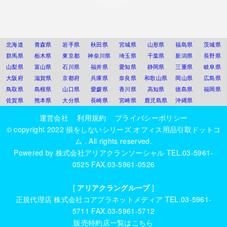
北海道
青森県
岩手県
秋田県
宮城県
山形県
福島県
茨城県
群馬県
栃木県
東京都
神奈川県
埼玉県
千葉県
新潟県
長野県
山梨県
富山県
石川県
福井県
愛知県
静岡県
三重県
岐阜県
大阪府
滋賀県
京都府
兵庫県
奈良県
和歌山県
岡山県
広島県
鳥取県
島根県
山口県
愛媛県
香川県
高知県
徳島県
福岡県
佐賀県
熊本県
大分県
長崎県
宮崎県
鹿児島県
沖縄県
運営会社
利用規約
プライバシーポリシー
© copyright 2022
損をしないシリーズ オフィス用品引取ドットコ
ム
. All rights reserved.
Powered by
株式会社アリアクランソーシャル
TEL.03-5961-
0525 FAX.03-5961-0526
[
アリアクラングループ
]
正規代理店
株式会社コアプラネットメディア
TEL.03-5961-
5711 FAX.03-5961-5712
販売特約店一覧はこちら