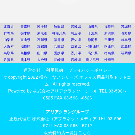
北海道
青森県
岩手県
秋田県
宮城県
山形県
福島県
茨城県
群馬県
栃木県
東京都
神奈川県
埼玉県
千葉県
新潟県
長野県
山梨県
富山県
石川県
福井県
愛知県
静岡県
三重県
岐阜県
大阪府
滋賀県
京都府
兵庫県
奈良県
和歌山県
岡山県
広島県
鳥取県
島根県
山口県
愛媛県
香川県
高知県
徳島県
福岡県
佐賀県
熊本県
大分県
長崎県
宮崎県
鹿児島県
沖縄県
運営会社
利用規約
プライバシーポリシー
© copyright 2022
損をしないシリーズ オフィス用品引取ドットコ
ム
. All rights reserved.
Powered by
株式会社アリアクランソーシャル
TEL.03-5961-
0525 FAX.03-5961-0526
[
アリアクラングループ
]
正規代理店
株式会社コアプラネットメディア
TEL.03-5961-
5711 FAX.03-5961-5712
販売特約店一覧はこちら