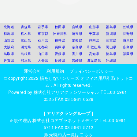
北海道
青森県
岩手県
秋田県
宮城県
山形県
福島県
茨城県
群馬県
栃木県
東京都
神奈川県
埼玉県
千葉県
新潟県
長野県
山梨県
富山県
石川県
福井県
愛知県
静岡県
三重県
岐阜県
大阪府
滋賀県
京都府
兵庫県
奈良県
和歌山県
岡山県
広島県
鳥取県
島根県
山口県
愛媛県
香川県
高知県
徳島県
福岡県
佐賀県
熊本県
大分県
長崎県
宮崎県
鹿児島県
沖縄県
運営会社
利用規約
プライバシーポリシー
© copyright 2022
損をしないシリーズ オフィス用品引取ドットコ
ム
. All rights reserved.
Powered by
株式会社アリアクランソーシャル
TEL.03-5961-
0525 FAX.03-5961-0526
[
アリアクラングループ
]
正規代理店
株式会社コアプラネットメディア
TEL.03-5961-
5711 FAX.03-5961-5712
販売特約店一覧はこちら