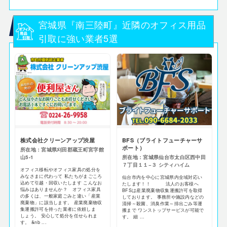
宮城県『南三陸町』近隣のオフィス用品
引取に強い業者5選
株式会社クリーンアップ渋屋
BFS（ブライトフューチャーサ
ポート）
所在地：宮城県刈田郡蔵王町宮字館
山5-1
所在地：宮城県仙台市太白区西中田
７丁目１１−３ シティハイム
オフィス移転やオフィス家具の処分を
みなさまに代わって 私たちがまごころ
仙台市内を中心に宮城県内全域対応い
込めて引越・回収いたします こんなお
たします！！ 法人のお客様へ
悩みはありませんか？ オフィス家具
BFSは産業廃棄物収集運搬許可を取得
の多くは、一般家庭ごみと違い「産業
しております。 事務所や施設内などの
廃棄物」に該当します。 産業廃棄物収
清掃～殺菌、消臭作業～排出ごみ等運
集運搬許可を持った業者に依頼しま
搬まで ワンストップサービスが可能で
しょう。 安心して処分を任せられま
す。 細 ...
す。 &nb ...