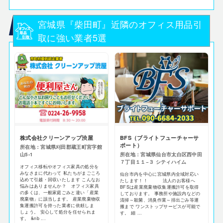
宮城県『柴田町』近隣のオフィス用品引
取に強い業者5選
株式会社クリーンアップ渋屋
BFS（ブライトフューチャーサ
ポート）
所在地：宮城県刈田郡蔵王町宮字館
山5-1
所在地：宮城県仙台市太白区西中田
７丁目１１−３ シティハイム
オフィス移転やオフィス家具の処分を
みなさまに代わって 私たちがまごころ
仙台市内を中心に宮城県内全域対応い
込めて引越・回収いたします こんなお
たします！！ 法人のお客様へ
悩みはありませんか？ オフィス家具
BFSは産業廃棄物収集運搬許可を取得
の多くは、一般家庭ごみと違い「産業
しております。 事務所や施設内などの
廃棄物」に該当します。 産業廃棄物収
清掃～殺菌、消臭作業～排出ごみ等運
集運搬許可を持った業者に依頼しま
搬まで ワンストップサービスが可能で
しょう。 安心して処分を任せられま
す。 細 ...
す。 &nb ...