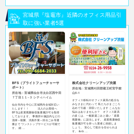
宮城県『塩竈市』近隣のオフィス用品引
取に強い業者5選
BFS（ブライトフューチャーサ
株式会社クリーンアップ渋屋
ポート）
所在地：宮城県刈田郡蔵王町宮字館
所在地：宮城県仙台市太白区西中田
山5-1
７丁目１１−３ シティハイム
オフィス移転やオフィス家具の処分を
みなさまに代わって 私たちがまごころ
仙台市内を中心に宮城県内全域対応い
込めて引越・回収いたします こんなお
たします！！ 法人のお客様へ
悩みはありませんか？ オフィス家具
BFSは産業廃棄物収集運搬許可を取得
の多くは、一般家庭ごみと違い「産業
しております。 事務所や施設内などの
廃棄物」に該当します。 産業廃棄物収
清掃～殺菌、消臭作業～排出ごみ等運
集運搬許可を持った業者に依頼しま
搬まで ワンストップサービスが可能で
しょう。 安心して処分を任せられま
す。 細 ...
す。 &nb ...