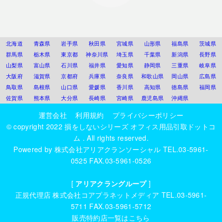
北海道
青森県
岩手県
秋田県
宮城県
山形県
福島県
茨城県
群馬県
栃木県
東京都
神奈川県
埼玉県
千葉県
新潟県
長野県
山梨県
富山県
石川県
福井県
愛知県
静岡県
三重県
岐阜県
大阪府
滋賀県
京都府
兵庫県
奈良県
和歌山県
岡山県
広島県
鳥取県
島根県
山口県
愛媛県
香川県
高知県
徳島県
福岡県
佐賀県
熊本県
大分県
長崎県
宮崎県
鹿児島県
沖縄県
運営会社
利用規約
プライバシーポリシー
© copyright 2022
損をしないシリーズ オフィス用品引取ドットコ
ム
. All rights reserved.
Powered by
株式会社アリアクランソーシャル
TEL.03-5961-
0525 FAX.03-5961-0526
[
アリアクラングループ
]
正規代理店
株式会社コアプラネットメディア
TEL.03-5961-
5711 FAX.03-5961-5712
販売特約店一覧はこちら