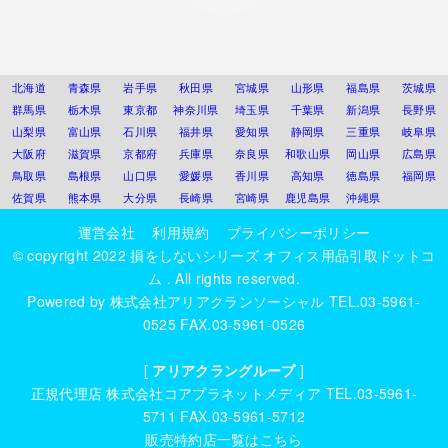
北海道
青森県
岩手県
秋田県
宮城県
山形県
福島県
茨城県
群馬県
栃木県
東京都
神奈川県
埼玉県
千葉県
新潟県
長野県
山梨県
富山県
石川県
福井県
愛知県
静岡県
三重県
岐阜県
大阪府
滋賀県
京都府
兵庫県
奈良県
和歌山県
岡山県
広島県
鳥取県
島根県
山口県
愛媛県
香川県
高知県
徳島県
福岡県
佐賀県
熊本県
大分県
長崎県
宮崎県
鹿児島県
沖縄県
運営会社
利用規約
プライバシーポリシー
© copyright 2022
損をしないシリーズ オフィス用品引取ドットコ
ム
. All rights reserved.
Powered by
株式会社アリアクランソーシャル
TEL.03-5961-
0525 FAX.03-5961-0526
[
アリアクラングループ
]
正規代理店
株式会社コアプラネットメディア
TEL.03-5961-
5711 FAX.03-5961-5712
販売特約店一覧はこちら