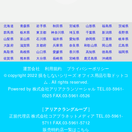
北海道
青森県
岩手県
秋田県
宮城県
山形県
福島県
茨城県
群馬県
栃木県
東京都
神奈川県
埼玉県
千葉県
新潟県
長野県
山梨県
富山県
石川県
福井県
愛知県
静岡県
三重県
岐阜県
大阪府
滋賀県
京都府
兵庫県
奈良県
和歌山県
岡山県
広島県
鳥取県
島根県
山口県
愛媛県
香川県
高知県
徳島県
福岡県
佐賀県
熊本県
大分県
長崎県
宮崎県
鹿児島県
沖縄県
運営会社
利用規約
プライバシーポリシー
© copyright 2022
損をしないシリーズ オフィス用品引取ドットコ
ム
. All rights reserved.
Powered by
株式会社アリアクランソーシャル
TEL.03-5961-
0525 FAX.03-5961-0526
[
アリアクラングループ
]
正規代理店
株式会社コアプラネットメディア
TEL.03-5961-
5711 FAX.03-5961-5712
販売特約店一覧はこちら