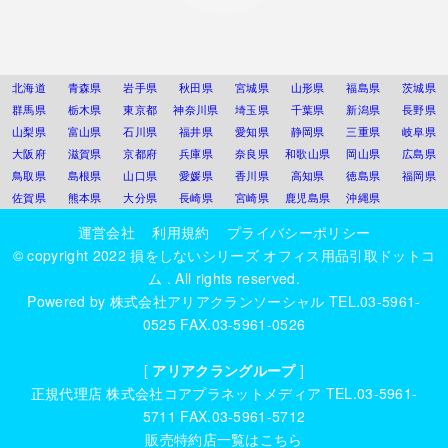
北海道
青森県
岩手県
秋田県
宮城県
山形県
福島県
茨城県
群馬県
栃木県
東京都
神奈川県
埼玉県
千葉県
新潟県
長野県
山梨県
富山県
石川県
福井県
愛知県
静岡県
三重県
岐阜県
大阪府
滋賀県
京都府
兵庫県
奈良県
和歌山県
岡山県
広島県
鳥取県
島根県
山口県
愛媛県
香川県
高知県
徳島県
福岡県
佐賀県
熊本県
大分県
長崎県
宮崎県
鹿児島県
沖縄県
運営会社
利用規約
プライバシーポリシー
© copyright 2022
損をしないシリーズ オフィス用品引取ドットコ
ム
. All rights reserved.
Powered by
株式会社アリアクランソーシャル
TEL.03-5961-
0525 FAX.03-5961-0526
[
アリアクラングループ
]
正規代理店
株式会社コアプラネットメディア
TEL.03-5961-
5711 FAX.03-5961-5712
販売特約店一覧はこちら