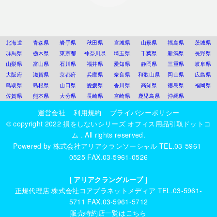
北海道
青森県
岩手県
秋田県
宮城県
山形県
福島県
茨城県
群馬県
栃木県
東京都
神奈川県
埼玉県
千葉県
新潟県
長野県
山梨県
富山県
石川県
福井県
愛知県
静岡県
三重県
岐阜県
大阪府
滋賀県
京都府
兵庫県
奈良県
和歌山県
岡山県
広島県
鳥取県
島根県
山口県
愛媛県
香川県
高知県
徳島県
福岡県
佐賀県
熊本県
大分県
長崎県
宮崎県
鹿児島県
沖縄県
運営会社
利用規約
プライバシーポリシー
© copyright 2022
損をしないシリーズ オフィス用品引取ドットコ
ム
. All rights reserved.
Powered by
株式会社アリアクランソーシャル
TEL.03-5961-
0525 FAX.03-5961-0526
[
アリアクラングループ
]
正規代理店
株式会社コアプラネットメディア
TEL.03-5961-
5711 FAX.03-5961-5712
販売特約店一覧はこちら