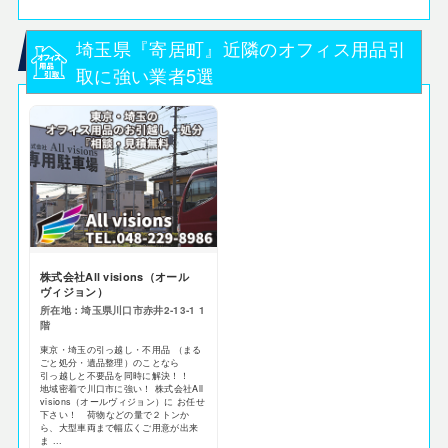
埼玉県『寄居町』近隣のオフィス用品引
取に強い業者5選
株式会社All visions（オール
ヴィジョン）
所在地：埼玉県川口市赤井2‐13‐1 1
階
東京・埼玉の引っ越し・不用品 （まる
ごと処分・遺品整理）のことなら
引っ越しと不要品を同時に解決！！
地域密着で川口市に強い！ 株式会社All
visions（オールヴィジョン）に お任せ
下さい！ 荷物などの量で２トンか
ら、大型車両まで幅広くご用意が出来
ま ...