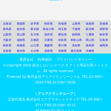
北海道
青森県
岩手県
秋田県
宮城県
山形県
福島県
茨城県
群馬県
栃木県
東京都
神奈川県
埼玉県
千葉県
新潟県
長野県
山梨県
富山県
石川県
福井県
愛知県
静岡県
三重県
岐阜県
大阪府
滋賀県
京都府
兵庫県
奈良県
和歌山県
岡山県
広島県
鳥取県
島根県
山口県
愛媛県
香川県
高知県
徳島県
福岡県
佐賀県
熊本県
大分県
長崎県
宮崎県
鹿児島県
沖縄県
運営会社
利用規約
プライバシーポリシー
© copyright 2022
損をしないシリーズ オフィス用品引取ドットコ
ム
. All rights reserved.
Powered by
株式会社アリアクランソーシャル
TEL.03-5961-
0525 FAX.03-5961-0526
[
アリアクラングループ
]
正規代理店
株式会社コアプラネットメディア
TEL.03-5961-
5711 FAX.03-5961-5712
販売特約店一覧はこちら