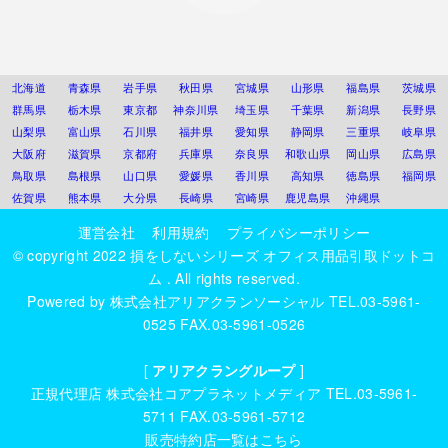
北海道
青森県
岩手県
秋田県
宮城県
山形県
福島県
茨城県
群馬県
栃木県
東京都
神奈川県
埼玉県
千葉県
新潟県
長野県
山梨県
富山県
石川県
福井県
愛知県
静岡県
三重県
岐阜県
大阪府
滋賀県
京都府
兵庫県
奈良県
和歌山県
岡山県
広島県
鳥取県
島根県
山口県
愛媛県
香川県
高知県
徳島県
福岡県
佐賀県
熊本県
大分県
長崎県
宮崎県
鹿児島県
沖縄県
運営会社
利用規約
プライバシーポリシー
© copyright 2022
損をしないシリーズ オフィス用品引取ドットコ
ム
. All rights reserved.
Powered by
株式会社アリアクランソーシャル
TEL.03-5961-
0525 FAX.03-5961-0526
[
アリアクラングループ
]
正規代理店
株式会社コアプラネットメディア
TEL.03-5961-
5711 FAX.03-5961-5712
販売特約店一覧はこちら