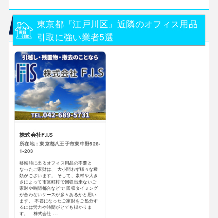
東京都『江戸川区』近隣のオフィス用品
引取に強い業者5選
株式会社F.I.S
所在地：東京都八王子市東中野528-
1-203
移転時に出るオフィス用品の不要と
なったご家財は、 大小問わず様々な種
類がございます。 そして、素材や大き
さによって市区町村で回収出来ないご
家財や時間都合などで 回収タイミング
が合わないケースが多々あるかと思い
ます。 不要になったご家財をご処分す
るには労力や時間がとても掛かりま
す。 株式会社 ...