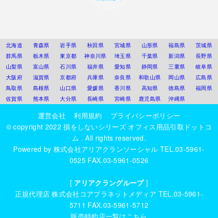
北海道
青森県
岩手県
秋田県
宮城県
山形県
福島県
茨城県
群馬県
栃木県
東京都
神奈川県
埼玉県
千葉県
新潟県
長野県
山梨県
富山県
石川県
福井県
愛知県
静岡県
三重県
岐阜県
大阪府
滋賀県
京都府
兵庫県
奈良県
和歌山県
岡山県
広島県
鳥取県
島根県
山口県
愛媛県
香川県
高知県
徳島県
福岡県
佐賀県
熊本県
大分県
長崎県
宮崎県
鹿児島県
沖縄県
運営会社
利用規約
プライバシーポリシー
© copyright 2022
損をしないシリーズ オフィス用品引取ドットコ
ム
. All rights reserved.
Powered by
株式会社アリアクランソーシャル
TEL.03-5961-
0525 FAX.03-5961-0526
[
アリアクラングループ
]
正規代理店
株式会社コアプラネットメディア
TEL.03-5961-
5711 FAX.03-5961-5712
販売特約店一覧はこちら