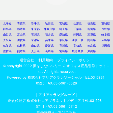
北海道
青森県
岩手県
秋田県
宮城県
山形県
福島県
茨城県
群馬県
栃木県
東京都
神奈川県
埼玉県
千葉県
新潟県
長野県
山梨県
富山県
石川県
福井県
愛知県
静岡県
三重県
岐阜県
大阪府
滋賀県
京都府
兵庫県
奈良県
和歌山県
岡山県
広島県
鳥取県
島根県
山口県
愛媛県
香川県
高知県
徳島県
福岡県
佐賀県
熊本県
大分県
長崎県
宮崎県
鹿児島県
沖縄県
運営会社
利用規約
プライバシーポリシー
© copyright 2022
損をしないシリーズ オフィス用品引取ドットコ
ム
. All rights reserved.
Powered by
株式会社アリアクランソーシャル
TEL.03-5961-
0525 FAX.03-5961-0526
[
アリアクラングループ
]
正規代理店
株式会社コアプラネットメディア
TEL.03-5961-
5711 FAX.03-5961-5712
販売特約店一覧はこちら