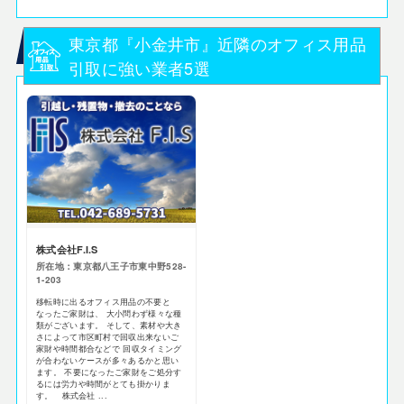
東京都『小金井市』近隣のオフィス用品
引取に強い業者5選
株式会社F.I.S
所在地：東京都八王子市東中野528-
1-203
移転時に出るオフィス用品の不要と
なったご家財は、 大小問わず様々な種
類がございます。 そして、素材や大き
さによって市区町村で回収出来ないご
家財や時間都合などで 回収タイミング
が合わないケースが多々あるかと思い
ます。 不要になったご家財をご処分す
るには労力や時間がとても掛かりま
す。 株式会社 ...